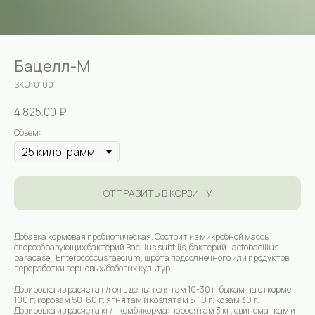
Бацелл-М
SKU:
0100
4 825.00
₽
Объем:
ОТПРАВИТЬ В КОРЗИНУ
Добавка кормовая пробиотическая. Состоит из микробной массы
спорообразующих бактерий Bacillus subtilis, бактерий Lactobacillus
paracasei, Enterococcus faecium, шрота подсолнечного или продуктов
переработки зерновых/бобовых культур.
Дозировка из расчета г/гол в день: телятам 10-30 г; быкам на откорме
100 г; коровам 50-60 г; ягнятам и козлятам 5-10 г; козам 30 г.
Дозировка из расчета кг/т комбикорма: поросятам 3 кг; свиноматкам и