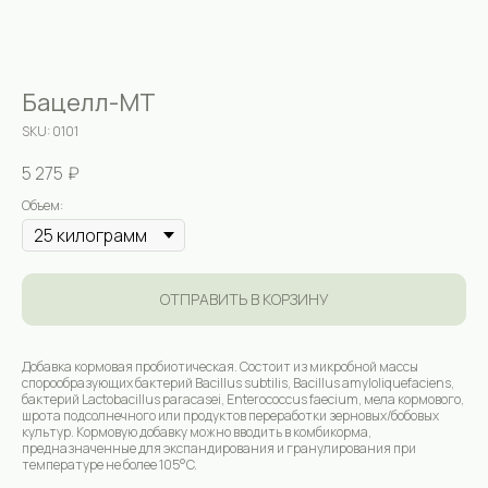
Бацелл-МТ
SKU:
0101
5 275
₽
Объем:
ОТПРАВИТЬ В КОРЗИНУ
Добавка кормовая пробиотическая. Состоит из микробной массы
спорообразующих бактерий Bacillus subtilis, Bacillus amyloliquefaciens,
бактерий Lactobacillus paracasei, Enterococcus faecium, мела кормового,
шрота подсолнечного или продуктов переработки зерновых/бобовых
культур. Кормовую добавку можно вводить в комбикорма,
предназначенные для экспандирования и гранулирования при
температуре не более 105°C.