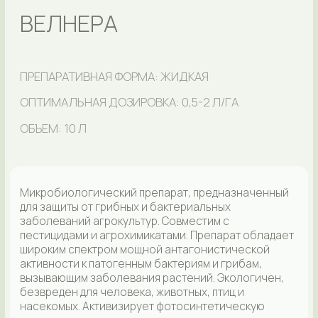
Микробиологический препарат (марки А, Б, В, Г, Д, Е,
Ж) широкого спектра действия с фунгицидными и
стимулирующими свойствами. В составах, в
зависимости от предназначения, распределены
различные виды полезных микроорганизмов
(Trichoderma viride, Bacillus subtilis, Azospirillium
braziliense, Bacillus megaterium, Bradyrhizobium
japonicum, Mesorhizobium ciceri, Rhizobium
leguminosarum, Chaetomium globosum). Создан для
удобной работы на всех видах агрокультур. В каждой
марке акцент сделан на разные задачи: разложение
пожнивных остатков, увеличение доступности
почвенного питания, инокуляция семян
азотфиксирующими бактериями, защита семян и
вегетирующих растений от фитопатогенов.
Оказывает положительное влияние на развитие
растений от проростка до вегетативной зрелости.
ИНСЕТИМ, Ж
ПРЕПАРАТИВНАЯ ФОРМА: ЖИДКАЯ
ОПТИМАЛЬНАЯ ДОЗИРОВКА: 3-5 Л/ГА
ОБЪЕМ: 1, 10 И 1000 Л