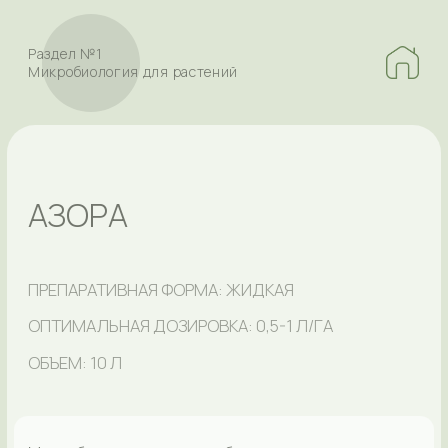
Раздел №1
Микробиология для растений
АЗОРА
ПРЕПАРАТИВНАЯ ФОРМА: ЖИДКАЯ
ОПТИМАЛЬНАЯ ДОЗИРОВКА: 0,5-1 Л/ГА
ОБЪЕМ: 10 Л
Микробиологическое удобрение для улучшения
азотного, фосфорного и калийного питания с
антистрессовыми, ростоускоряющими,
иммуностимулирующими свойствами. Активные
штаммы бактерий рода Azotobacter в составе
препарата усиливают азотное питание
развивающихся растений. Они связывают
недоступный для растений атмосферный
газообразный азот и преобразовывают его в