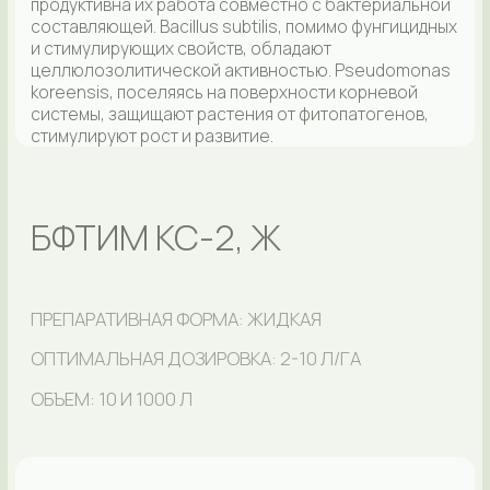
микроорганизмы способны активно подавлять
возбудителей болезней агрокультур (мучнистая
роса, корневые гнили, гельминтоспориоз,
септориоз, пиренофороз, фузариоз, ржавчина,
бактериозы, церкоспороз, фомоз, парша, монилиоз,
милдью, альтернариоз и др.). Препарат может
включаться в систему интегрированной защиты
совместно с химическими средствами, а особенно
актуален в ситуациях, когда использование
микробиологии является единственным возможным
вариантом, например, незадолго до сбора урожая
или вблизи жилых домов, водоемов, санитарных и
природоохранных зон. Технология применения
зависит от фазы развития растений.
ВЕЛНЕРА
ПРЕПАРАТИВНАЯ ФОРМА: ЖИДКАЯ
ОПТИМАЛЬНАЯ ДОЗИРОВКА: 0,5-2 Л/ГА
ОБЪЕМ: 10 Л