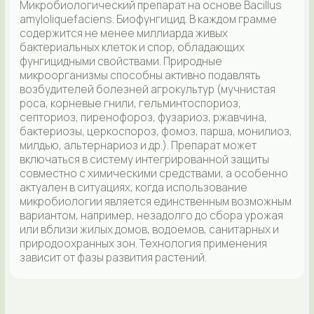
Микробиологический препарат, предназначенный
для защиты от грибных и бактериальных
заболеваний агрокультур. Совместим с
пестицидами и агрохимикатами. Препарат обладает
широким спектром мощной антагонистической
активности к патогенным бактериям и грибам,
вызывающим заболевания растений. Экологичен,
безвреден для человека, животных, птиц и
насекомых. Активизирует фотосинтетическую
активность листового аппарата, имеет длительное
время защитного действия в течение всего
вегетационного периода, не угнетает
жизнедеятельность аборигенной бактериальной
микрофлоры, повышает урожайность агрокультур на
10-25%, имеет высокую фунгицидную активность
против грибных и бактериальных заболеваний,
повышает иммунитет растений.
ГЕОСТИМ ФИТ
ПРЕПАРАТИВНАЯ ФОРМА: ЖИДКАЯ
ОПТИМАЛЬНАЯ ДОЗИРОВКА: 1-10 Л/Т/ГА
ОБЪЕМ: 10 И 1000 Л