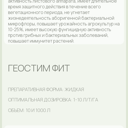
Биоинсектоакарицид. Препарат энтомоцидного и
акарицидного действия. Применяется для борьбы с
личинками 1-3 возрастов чешуекрылых и
жесткокрылых насекомых-вредителей (колорадский
жук, американская белая бабочка, совки, непарный
шелкопряд и др.). В основе грамположительные,
спорообразующие почвенные бактерии Bacillus
thuringiensis. Попадая в кишечник гусеницы они
вырабатывают токсины, которые приводят к
нарушению работы пищеварительной системы и
постепенно вызывают смерть. Препарат не
токсичен, безопасен для человека и теплокровных
животных. Препарат не приводит к загрязнениям
почвы, растений, сточных вод и воздушной среды. На
обработанные площади, с целью проведения
ручных или механизированных работ,
рекомендуется выходить через несколько дней
после обработки. Распределяется равномерно по
поверхности листьев/плодов снизу и сверху. В
рабочий раствор желательно добавлять
прилипатель.