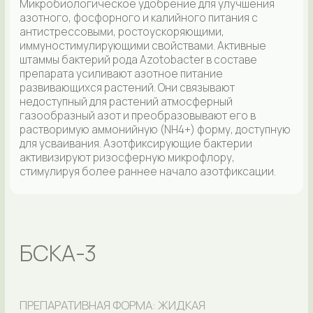
растворимую аммонийную (NH4+) форму, доступную
для усваивания. Азотфиксирующие бактерии
активизируют ризосферную микрофлору,
стимулируя более раннее начало азотфиксации.
БСКА-3
ПРЕПАРАТИВНАЯ ФОРМА: ЖИДКАЯ
ОПТИМАЛЬНАЯ ДОЗИРОВКА: 2-10 Л/ГА
ОБЪЕМ: 1, 10 И 1000 Л
Микробиологический препарат комплексного
действия с фунгицидными свойствами.
Предназначен для защиты и оздоровления почв,
улучшения почвенного плодородия, защиты и
питания растений, повышения урожайности.
Механизм действия обусловлен наличием в
составе Trichoderma viride, Bacillus subtilis и
Pseudomonas koreensis. Микроорганизмы и
выделяемые ими вещества укрепляют корневую
систему, улучшают фитосанитарное состояние и
обеспечивают устойчивость к полеганию