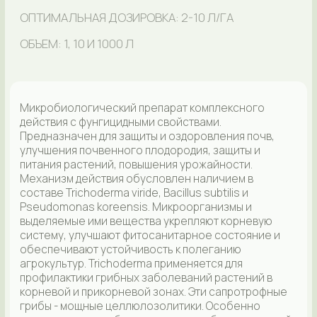
агрокультур. Trichoderma применяется для
профилактики грибных заболеваний растений в
корневой и прикорневой зонах. Эти сапротрофные
грибы - мощные целлюлозолитики. Особенно
продуктивна их работа совместно с бактериальной
составляющей. Bacillus subtilis, помимо фунгицидных
и стимулирующих свойств, обладают
целлюлозолитической активностью. Pseudomonas
koreensis, поселяясь на поверхности корневой
системы, защищают растения от фитопатогенов,
стимулируют рост и развитие.
БФТИМ КС-2, Ж
ПРЕПАРАТИВНАЯ ФОРМА: ЖИДКАЯ
ОПТИМАЛЬНАЯ ДОЗИРОВКА: 2-10 Л/ГА
ОБЪЕМ: 10 И 1000 Л
Микробиологический препарат на основе Bacillus
amyloliquefaciens. Биофунгицид. В каждом грамме
содержится не менее миллиарда живых
бактериальных клеток и спор, обладающих
фунгицидными свойствами. Природные