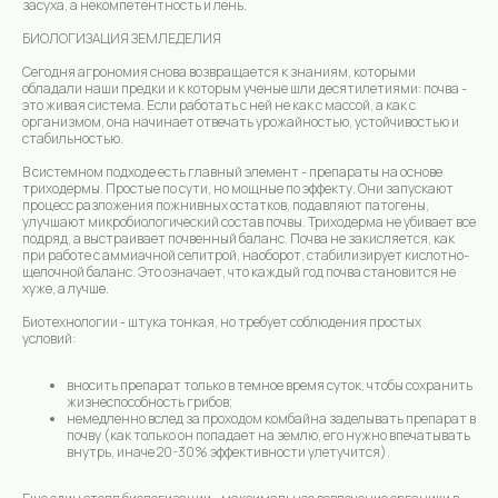
засуха, а некомпетентность и лень.
БИОЛОГИЗАЦИЯ ЗЕМЛЕДЕЛИЯ
Сегодня агрономия снова возвращается к знаниям, которыми
обладали наши предки и к которым ученые шли десятилетиями: почва -
это живая система. Если работать с ней не как с массой, а как с
организмом, она начинает отвечать урожайностью, устойчивостью и
стабильностью.
В системном подходе есть главный элемент - препараты на основе
триходермы. Простые по сути, но мощные по эффекту. Они запускают
процесс разложения пожнивных остатков, подавляют патогены,
улучшают микробиологический состав почвы. Триходерма не убивает все
подряд, а выстраивает почвенный баланс. Почва не закисляется, как
при работе с аммиачной селитрой, наоборот, стабилизирует кислотно-
щелочной баланс. Это означает, что каждый год почва становится не
хуже, а лучше.
Биотехнологии - штука тонкая, но требует соблюдения простых
условий:
вносить препарат только в темное время суток, чтобы сохранить
жизнеспособность грибов;
немедленно вслед за проходом комбайна заделывать препарат в
почву (как только он попадает на землю, его нужно впечатывать
внутрь, иначе 20-30% эффективности улетучится).