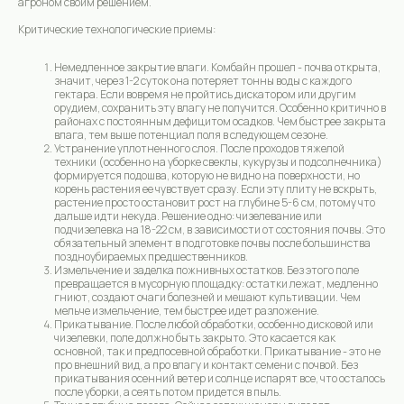
агроном своим решением.
Критические технологические приемы:
Немедленное закрытие влаги. Комбайн прошел - почва открыта,
значит, через 1-2 суток она потеряет тонны воды с каждого
гектара. Если вовремя не пройтись дискатором или другим
орудием, сохранить эту влагу не получится. Особенно критично в
районах с постоянным дефицитом осадков. Чем быстрее закрыта
влага, тем выше потенциал поля в следующем сезоне.
Устранение уплотненного слоя. После проходов тяжелой
техники (особенно на уборке свеклы, кукурузы и подсолнечника)
формируется подошва, которую не видно на поверхности, но
корень растения ее чувствует сразу. Если эту плиту не вскрыть,
Pure solutions for responsible farming
растение просто остановит рост на глубине 5-6 см, потому что
Copyright © 2016-2026 All rights reserved
дальше идти некуда. Решение одно: чизелевание или
Agrobioma Company
подчизелевка на 18-22 см, в зависимости от состояния почвы. Это
обязательный элемент в подготовке почвы после большинства
поздноубираемых предшественников.
Измельчение и заделка пожнивных остатков. Без этого поле
превращается в мусорную площадку: остатки лежат, медленно
гниют, создают очаги болезней и мешают культивации. Чем
мельче измельчение, тем быстрее идет разложение.
Прикатывание. После любой обработки, особенно дисковой или
чизелевки, поле должно быть закрыто. Это касается как
основной, так и предпосевной обработки. Прикатывание - это не
про внешний вид, а про влагу и контакт семени с почвой. Без
прикатывания осенний ветер и солнце испарят все, что осталось
после уборки, а сеять потом придется в пыль.