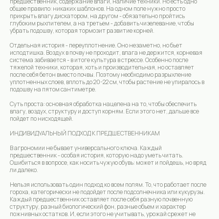
предшественник, содержание влаги, наличие техники. Но есть одно
общее правило: никаких шаблонов. На одном поле нужно просто
прикрыть влагу дискатором, на другом - обязательно пройтись
глубоким рыхлителем, а на третьем - добавить чизелевание, чтобы
убрать подошву, которая тормозит развитие корней.
Отдельная история - переуплотнение. Оно незаметно, но бьет
исподтишка. Воздух в почву не проходит, влага не держится, корневая
система забивается - в итоге культура в стрессе. Особенно после
тяжелой техники, которая, хоть и производительная, но оставляет
после себя бетон вместо почвы. Поэтому необходимо разрыхление
уплотненных слоев, вплоть до 20-22 см, чтобы растение не упиралось в
подошву на пятом сантиметре.
Суть проста: основная обработка нацелена на то, чтобы обеспечить
влагу, воздух, структуру и доступ корням. Если этого нет, дальше все
пойдет по нисходящей.
ИНДИВИДУАЛЬНЫЙ ПОДХОД К ПРЕДШЕСТВЕННИКАМ
В агрономии не бывает универсального ключа. Каждый
предшественник - особая история, которую надо уметь читать.
Ошибиться в вопросе, как носить чужую обувь: может и пойдешь, но вряд
ли далеко.
Нельзя использовать один подход ко всем полям. То, что работает после
гороха, категорически не подойдет после подсолнечника или кукурузы.
Каждый предшественник оставляет после себя разную почвенную
структуру, разный биологический фон, разные объем и характер
пожнивных остатков. И, если этого не учитывать, урожай срежет не