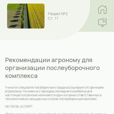
Раздел №2
Ст. 17
Рекомендации агроному для
организации послеуборочного
комплекса
У многих специалистов уборочная страда ассоциируется с финишем
агросезона. Но именно с проходом последнего комбайна для
настоящего агронома начинается один из самых ответственных и
технологически насыщенных этапов: послеуборочный комплекс.
НЕ ПАУЗА, А СТАРТ!