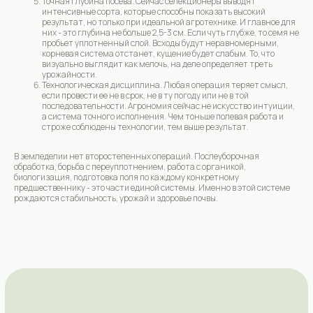
Точная глубина посева. Сейчас селекционеры выводят
интенсивные сорта, которые способны показать высокий
результат, но только при идеальной агротехнике. И главное для
них - это глубина не больше 2,5-3 см. Если чуть глубже, то семя не
пробьет уплотненный слой. Всходы будут неравномерными,
корневая система отстанет, кущение будет слабым. То, что
визуально выглядит как мелочь, на деле определяет треть
урожайности.
Технологическая дисциплина. Любая операция теряет смысл,
если провести ее не в срок, не в ту погоду или не в той
последовательности. Агрономия сейчас не искусство интуиции,
а система точного исполнения. Чем тоньше полевая работа и
строже соблюдены технологии, тем выше результат.
В земледелии нет второстепенных операций. Послеуборочная
обработка, борьба с переуплотнением, работа с органикой,
биологизация, подготовка поля по каждому конкретному
предшественнику - это части единой системы. Именно в этой системе
рождаются стабильность, урожай и здоровье почвы.