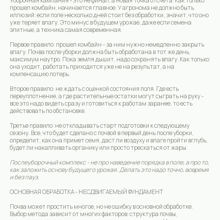
Уборочная кампания - это не финал, а новая точка отсчета. Как только
прошел комбайн, начинается главное. У агронома не должно быть
иллюзий: если поле несколько дней стоит без обработки, значит, что оно
уже теряет влагу. Это минус в будущем урожае, даже если семена
элитные, а техника самая современная.
Первое правило: прошел комбайн - за ним нужно немедленно закрыть
влагу. Почва после уборки должна быть обработана в тот же день,
максимум наутро. Пока земля дышит, надо сохранять влагу. Как только
она уходит, работать приходится уже не на результат, а на
компенсацию потерь.
Второе правило: не ждать с оценкой состояния поля. Где есть
переуплотнение, а где растительные остатки могут сыграть на руку -
все это надо видеть сразу и готовиться к работам заранее, то есть
действовать по обстановке.
Третье правило: не откладывать старт подготовки к следующему
сезону. Все, что будет сделано с почвой в первый день после уборки,
определит, как она примет семя, даст ли воздуху и влаге пройти вглубь,
будет ли накапливать органику или просто трескаться от жары.
Послеуборочный комплекс - не про наведение порядка в поле, а про то,
как заложить основу будущего урожая. Делать это надо точно, вовремя
и без пауз.
ОСНОВНАЯ ОБРАБОТКА - НЕСДВИГАЕМЫЙ ФУНДАМЕНТ
Почва может простить многое, но не ошибку в основной обработке.
Выбор метода зависит от многих факторов: структура почвы,