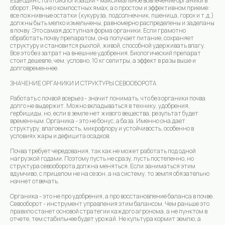
Еще один столп биологизации - максимальное вовлечение органики в
оборот. Речь не о компостных ямах, а о простом и эффективном приеме:
все пожнивные остатки (кукуруза, подсолнечник, пшеница, горох и т.д.)
должны быть мелко измельчены, равномерно распределены и заделаны
в почву. Это самая доступная форма органики. Если грамотно
обработать почву препаратом, она получает питание, сохраняет
структуру и становится рыхлой, живой, способной удерживать влагу.
Все это без затрат на внешние удобрения. Биологический препарат
стоит дешевле, чем, условно, 10 кг селитры, а эффект в разы выше и
долговременнее.
ЗНАЧЕНИЕ ОРГАНИКИ И СТРУКТУРЫ СЕВООБОРОТА
Работать с почвой всерьез - значит понимать, что без органики почва
долго не выдержит. Можно вкладываться в технику, удобрения,
гербициды, но, если в земле нет живого вещества, результат будет
временным. Органика - это не бонус, а база. Именно она дает
структуру, влагоемкость, микрофлору и устойчивость, особенно в
условиях жары и дефицита осадков.
Почва требует чередования, так как не может работать под одной
нагрузкой годами. Поэтому пусть не сразу, пусть постепенно, но
структура севооборота должна меняться. Если заниматься этим
вдумчиво, с прицелом не на сезон, а на систему, то земля обязательно
начнет отвечать.
Органика - это не про удобрения, а про восстановление баланса в почве.
Севооборот - инструмент управления этим балансом. Чем раньше это
правило станет основой стратегии каждого агронома, а не пунктом в
отчете, тем стабильнее будет урожай. Не культура кормит землю, а