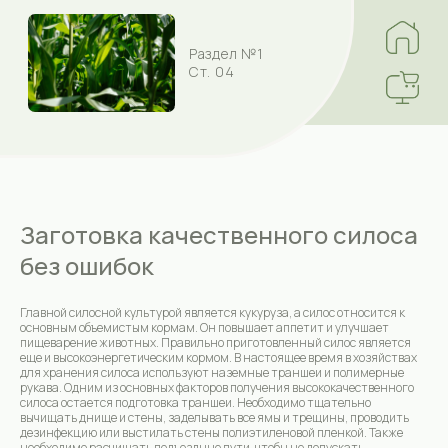
Раздел №1
Ст. 04
Заготовка качественного силоса
без ошибок
Главной силосной культурой является кукуруза, а силос относится к
основным объемистым кормам. Он повышает аппетит и улучшает
пищеварение животных. Правильно приготовленный силос является
еще и высокоэнергетическим кормом. В настоящее время в хозяйствах
для хранения силоса используют наземные траншеи и полимерные
рукава. Одним из основных факторов получения высококачественного
силоса остается подготовка траншеи. Необходимо тщательно
вычищать днище и стены, заделывать все ямы и трещины, проводить
дезинфекцию или выстилать стены полиэтиленовой пленкой. Также
необходимо расчищать подъездные пути, чтобы не допускать