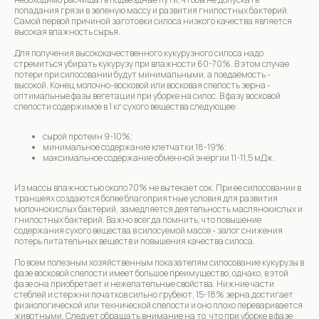
попадания грязи в зеленую массу и развития гнилостных бактерий.
Самой первой причиной заготовки силоса низкого качества является
высокая влажность сырья.
Для получения высококачественного кукурузного силоса надо
стремиться убирать кукурузу при влажности 60-70%. В этом случае
потери при силосовании будут минимальными, а поедаемость -
высокой. Конец молочно-восковой или восковая спелость зерна -
оптимальные фазы вегетации при уборке на силос. В фазу восковой
спелости содержимое в 1 кг сухого вещества следующее:
сырой протеин 9-10%;
минимальное содержание клетчатки 18-19%;
максимальное содержание обменной энергии 11-11,5 мДж.
Из массы влажностью около 70% не вытекает сок. При ее силосовании в
траншеях создаются более благоприятные условия для развития
молочнокислых бактерий, замедляется деятельность маслянокислых и
гнилостных бактерий. Важно всегда помнить, что повышение
содержания сухого вещества в силосуемой массе - залог снижения
потерь питательных веществ и повышения качества силоса.
По всем полезным хозяйственным показателям силосование кукурузы в
фазе восковой спелости имеет большое преимущество, однако, в этой
фазе она приобретает и нежелательные свойства. Нижние части
стеблей и стержни початков сильно грубеют, 15-18% зерна достигает
физиологической или технической спелости и оно плохо переваривается
животными. Следует обращать внимание на то, что при уборке в фазе