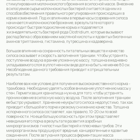
стимулирования молочнокислого брожения в силосной массе. Внесение
в силосуемое сырье молочнокислых бактерий считается одним из
способов обеспечения правильного регулирования происходящих в
корме изменений. Под их влиянием в первые часы созревания силоса
начинается молочнокислое брожение, в результате которого
происходит быстрое подкисление корма и подавляется
жизнедеятельность бактерий рода Clostridium, которые вызывают
распад белка с образованием масляной кислоты и ядовитых биогенных
аминов триптамина, гистамина, путресцина и кадаверина.
Большое влияние на сохранность питательных веществ и качество
силоса оказывает и скорость заполнения траншеи. Чтобы устранять
поступление воздуха в ранее уложенную массу, толщина ежедневно
укладываемого слоя в уплотненном виде должна быть не менее 80 см.
Несоблюдение данного требования приводит к отрицательным
результатам.
Наиболее важное условие для получения высококачественного корма -
трамбовка. Необходимо уделять особое внимание уплотнению массы у
стен. Герметизация хранилища нужна для того, чтобы устранять
проникновение в силосную массу воздуха. После заполнения траншеи
ее быстро укрывают. Хранение неукрытого силоса недопустимо, так как
приводит к большой его порче и резкому снижению качества. Толщина
испорченного силоса составляет, как правило, 10-20 см по всей
поверхности. Но еще большую опасность при этом представляет
невидимая его порча в результате развития аэробных
микроорганизмов: гнилостных бактерий и плесневых грибов. Эти
микроорганизмы продуцируют вредные, канцерогенные и ядовитые
соединения. После затухания процесса ферментации масса
охлаждается, а содержащиеся в ней газы сжимаются. Вследствие этого