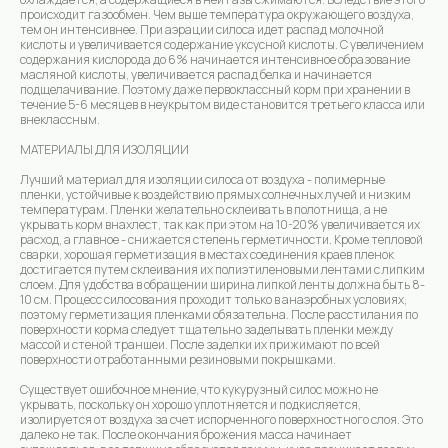
происходит газообмен. Чем выше температура окружающего воздуха,
тем он интенсивнее. При аэрации силоса идет распад молочной
кислоты и увеличивается содержание уксусной кислоты. С увеличением
содержания кислорода до 6% начинается интенсивное образование
масляной кислоты, увеличивается распад белка и начинается
подщелачивание. Поэтому даже первоклассный корм при хранении в
течение 5-6 месяцев в неукрытом виде становится третьего класса или
внеклассным.
МАТЕРИАЛЫ ДЛЯ ИЗОЛЯЦИИ
Лучший материал для изоляции силоса от воздуха - полимерные
пленки, устойчивые к воздействию прямых солнечных лучей и низким
температурам. Пленки желательно склеивать в полотнища, а не
Pure solutions for responsible farming
укрывать корм внахлест, так как при этом на 10-20% увеличивается их
Copyright © 2016-2026 All rights reserved
расход, а главное - снижается степень герметичности. Кроме тепловой
Agrobioma Company
сварки, хорошая герметизация в местах соединения краев пленок
достигается путем склеивания их полиэтиленовыми лентами с липким
слоем. Для удобства в обращении ширина липкой ленты должна быть 8-
10 см. Процесс силосования проходит только в анаэробных условиях,
поэтому герметизация пленками обязательна. После расстилания по
поверхности корма следует тщательно заделывать пленки между
массой и стеной траншеи. После заделки их прижимают по всей
поверхности отработанными резиновыми покрышками.
Существует ошибочное мнение, что кукурузный силос можно не
укрывать, поскольку он хорошо уплотняется и подкисляется,
изолируется от воздуха за счет испорченного поверхностного слоя. Это
далеко не так. После окончания брожения масса начинает