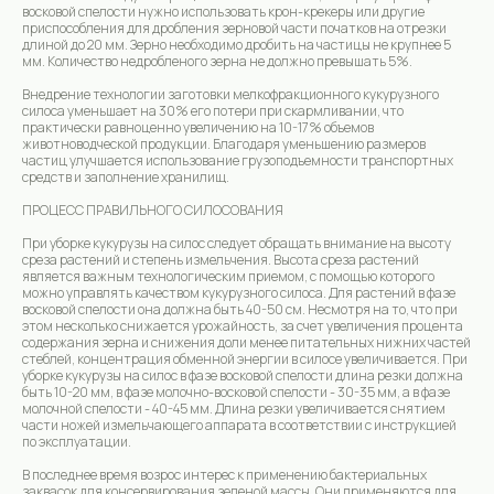
восковой спелости нужно использовать крон-крекеры или другие
приспособления для дробления зерновой части початков на отрезки
длиной до 20 мм. Зерно необходимо дробить на частицы не крупнее 5
мм. Количество недробленого зерна не должно превышать 5%.
Внедрение технологии заготовки мелкофракционного кукурузного
силоса уменьшает на 30% его потери при скармливании, что
практически равноценно увеличению на 10-17% объемов
животноводческой продукции. Благодаря уменьшению размеров
частиц улучшается использование грузоподъемности транспортных
средств и заполнение хранилищ.
ПРОЦЕСС ПРАВИЛЬНОГО СИЛОСОВАНИЯ
При уборке кукурузы на силос следует обращать внимание на высоту
среза растений и степень измельчения. Высота среза растений
является важным технологическим приемом, с помощью которого
можно управлять качеством кукурузного силоса. Для растений в фазе
восковой спелости она должна быть 40-50 см. Несмотря на то, что при
этом несколько снижается урожайность, за счет увеличения процента
содержания зерна и снижения доли менее питательных нижних частей
стеблей, концентрация обменной энергии в силосе увеличивается. При
уборке кукурузы на силос в фазе восковой спелости длина резки должна
быть 10-20 мм, в фазе молочно-восковой спелости - 30-35 мм, а в фазе
молочной спелости - 40-45 мм. Длина резки увеличивается снятием
части ножей измельчающего аппарата в соответствии с инструкцией
по эксплуатации.
В последнее время возрос интерес к применению бактериальных
заквасок для консервирования зеленой массы. Они применяются для