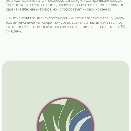
охлаждаться, в ее толщине образуется вакуум, куда проникает воздух.
Сгнившая на поверхности и подкисленная масса не только не тормозит
развитие плесневых грибов, но и способствует их размножению.
При вскрытии траншеи скорость проникновения воздуха в толщу массы
еще интенсивнее на поперечном срезе. В связи с этим вынимать силос
надо по всей ширине и высоте хранилища слоями толщиной не менее 30
см в день.