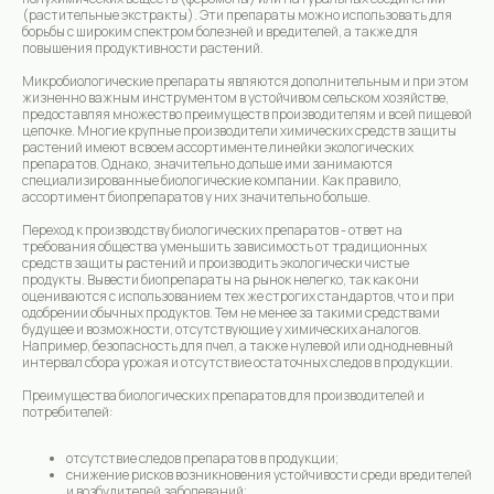
(растительные экстракты). Эти препараты можно использовать для
борьбы с широким спектром болезней и вредителей, а также для
повышения продуктивности растений.
Микробиологические препараты являются дополнительным и при этом
жизненно важным инструментом в устойчивом сельском хозяйстве,
предоставляя множество преимуществ производителям и всей пищевой
цепочке. Многие крупные производители химических средств защиты
растений имеют в своем ассортименте линейки экологических
препаратов. Однако, значительно дольше ими занимаются
специализированные биологические компании. Как правило,
ассортимент биопрепаратов у них значительно больше.
Переход к производству биологических препаратов - ответ на
требования общества уменьшить зависимость от традиционных
средств защиты растений и производить экологически чистые
продукты. Вывести биопрепараты на рынок нелегко, так как они
оцениваются с использованием тех же строгих стандартов, что и при
одобрении обычных продуктов. Тем не менее за такими средствами
будущее и возможности, отсутствующие у химических аналогов.
Например, безопасность для пчел, а также нулевой или однодневный
интервал сбора урожая и отсутствие остаточных следов в продукции.
Преимущества биологических препаратов для производителей и
потребителей:
отсутствие следов препаратов в продукции;
снижение рисков возникновения устойчивости среди вредителей
и возбудителей заболеваний;