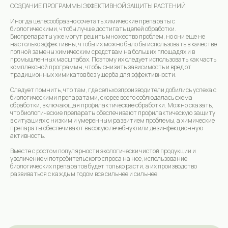
СОЗДАНИЕ ПРОГРАММЫ ЭФФЕКТИВНОЙ ЗАЩИТЫ РАСТЕНИЙ
Иногда целесообразно сочетать химические препараты с
биологическими, чтобы лучше достигать целей обработки.
Биопрепараты уже могут решить множество проблем, но они еще не
настолько эффективны, чтобы их можно было бы использовать в качестве
полной замены химическим средствам на больших площадях и в
промышленных масштабах. Поэтому их следует использовать как часть
комплексной программы, чтобы снизить зависимость и вред от
традиционных химикатов без ущерба для эффективности.
Следует помнить, что там, где сельхозпроизводители добились успеха с
биологическими препаратами, скорее всего соблюдалась схема
Pure solutions for responsible farming
обработки, включающая профилактические обработки. Можно сказать,
Copyright © 2016-2026 All rights reserved
что биологические препараты обеспечивают профилактическую защиту
Agrobioma Company
в ситуациях с низким и умеренным развитием проблемы, а химические
препараты обеспечивают высокую лечебную или дезинфекционную
активность.
Вместе с ростом популярности экологически чистой продукции и
увеличением потребительского спроса на нее, использование
биологических препаратов будет только расти, а их производство
развиваться с каждым годом все сильнее и сильнее.