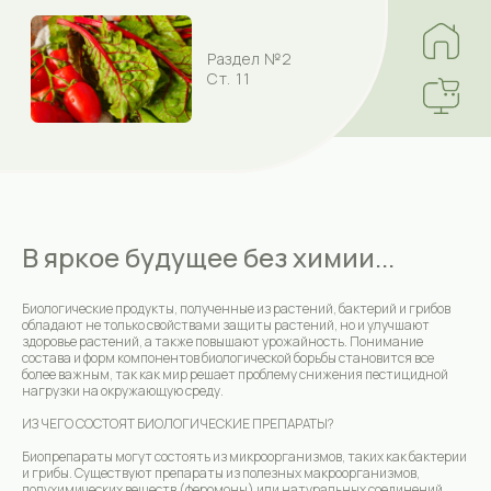
Раздел №2
Ст. 11
В яркое будущее без химии...
Биологические продукты, полученные из растений, бактерий и грибов
обладают не только свойствами защиты растений, но и улучшают
здоровье растений, а также повышают урожайность. Понимание
состава и форм компонентов биологической борьбы становится все
более важным, так как мир решает проблему снижения пестицидной
нагрузки на окружающую среду.
ИЗ ЧЕГО СОСТОЯТ БИОЛОГИЧЕСКИЕ ПРЕПАРАТЫ?
Биопрепараты могут состоять из микроорганизмов, таких как бактерии
и грибы. Существуют препараты из полезных макроорганизмов,
полухимических веществ (феромоны) или натуральных соединений