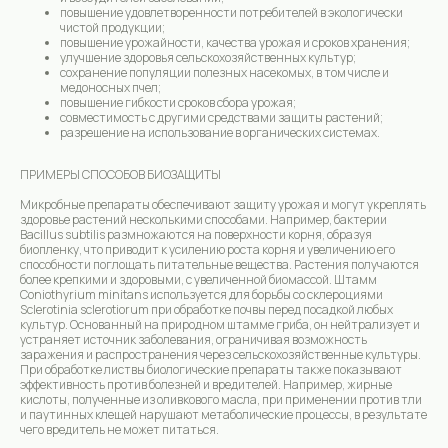
повышение удовлетворенности потребителей в экологически
чистой продукции;
повышение урожайности, качества урожая и сроков хранения;
улучшение здоровья сельскохозяйственных культур;
сохранение популяции полезных насекомых, в том числе и
медоносных пчел;
повышение гибкости сроков сбора урожая;
совместимость с другими средствами защиты растений;
разрешение на использование в органических системах.
ПРИМЕРЫ СПОСОБОВ БИОЗАЩИТЫ
Микробные препараты обеспечивают защиту урожая и могут укреплять
здоровье растений несколькими способами. Например, бактерии
Bacillus subtilis размножаются на поверхности корня, образуя
биопленку, что приводит к усилению роста корня и увеличению его
способности поглощать питательные вещества. Растения получаются
более крепкими и здоровыми, с увеличенной биомассой. Штамм
Coniothyrium minitans используется для борьбы со склероциями
Sclerotinia sclerotiorum при обработке почвы перед посадкой любых
культур. Основанный на природном штамме гриба, он нейтрализует и
устраняет источник заболевания, ограничивая возможность
заражения и распространения через сельскохозяйственные культуры.
При обработке листвы биологические препараты также показывают
эффективность против болезней и вредителей. Например, жирные
кислоты, полученные из оливкового масла, при применении против тли
и паутинных клещей нарушают метаболические процессы, в результате
чего вредитель не может питаться.